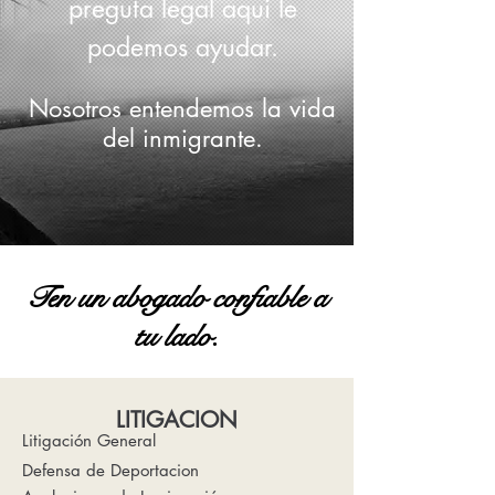
preguta legal aqui le
podemos ayudar.
Nosotros entendemos la vida
del inmigrante.
Ten un abogado confiable a
tu lado.
LITIGACION
Litigación General
Defensa de Deportacion