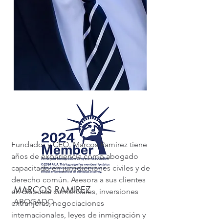
Fundador y CEO. Marcos Ramirez tiene
años de experiencia como abogado
capacitado en jurisdicciones civiles y de
derecho común. Asesora a sus clientes
MARCOS RAMIREZ
en disputas comerciales, inversiones
ABOGADO
extranjeras, negociaciones
internacionales, leyes de inmigración y