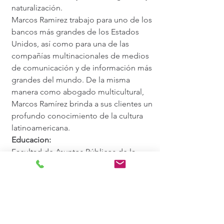
naturalización.
Marcos Ramirez trabajo para uno de los
bancos más grandes de los Estados
Unidos, así como para una de las
compañías multinacionales de medios
de comunicación y de información más
grandes del mundo. De la misma
manera como abogado multicultural,
Marcos Ramírez brinda a sus clientes un
profundo conocimiento de la cultura
latinoamericana.
Educacion:
Facultad de Asuntos Públicos de la
Universidad de Minnesota, becaria de
políticas
Facultad de Derecho de la Universidad
de Hamline, Doctor en Leyes
Facultad de Derecho de la Universidad
de Hamline, Maestria en Leyes